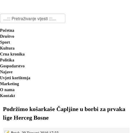
Početna
Društvo
Sport
Kultura
Crna kronika
Politika
Gospodarstvo
Najave
Uvjeti korištenja
Marketing
O nama
Kontakt
Podržimo košarkaše Čapljine u borbi za prvaka
lige Herceg Bosne
Petak, 29 Travanj 2016 17:55