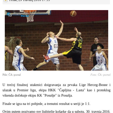
Piše: ČA::portal
Foto: ČA::portal
U trećoj finalnoj utakmici doigravanja za prvaka Lige Herceg-Bosne i
ulazak u Premier ligu, ekipa HKK ''Čapljina - Lasta'' kao i proteklog
vikenda dočekuje ekipu KK ''Posušje'' iz Posušja.
Finale se igra na tri pobjede, a trenutni rezultat u seriji je 1:1.
Ovim putem pozivamo sve ljubitelje košarke da u subotu, 30. travnja 2016.