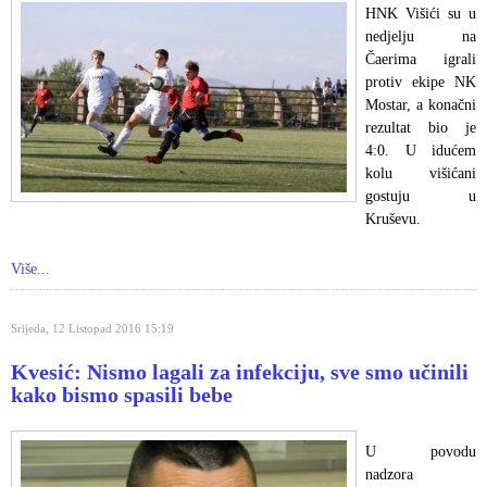
HNK Višići su u
nedjelju na
Čaerima igrali
protiv ekipe NK
Mostar, a konačni
rezultat bio je
4:0. U idućem
kolu višićani
gostuju u
Kruševu.
Više...
Srijeda, 12 Listopad 2016 15:19
Kvesić: Nismo lagali za infekciju, sve smo učinili
kako bismo spasili bebe
U povodu
nadzora