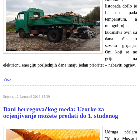
listopada došlo je
i do pada
temperatura, a
mnogobrojna
kućanstva ovih su
dana ušla u
sezonu grijanja.
Oni koji se ne
griju na
električnu energiju posljednjih dana imaju jedan prioritet – nabaviti ogrjev.
Više...
Srijeda, 12 Listopad 2016 15:29
Dani hercegovačkog meda: Uzorke za
ocjenjivanje možete predati do 1. studenog
Udruga pčelara
"Matica" Mostar i