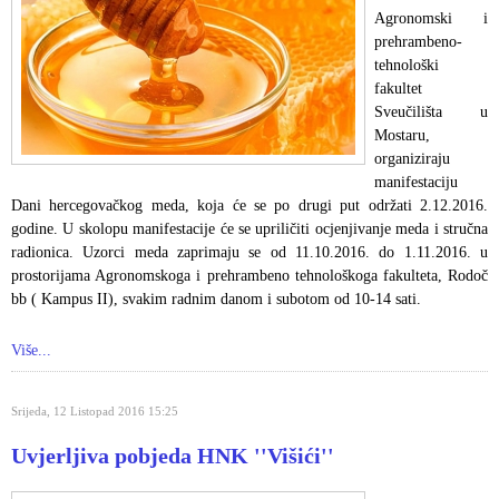
Agronomski i
prehrambeno-
tehnološki
fakultet
Sveučilišta u
Mostaru,
organiziraju
manifestaciju
Dani hercegovačkog meda, koja će se po drugi put održati 2.12.2016.
godine. U skolopu manifestacije će se upriličiti ocjenjivanje meda i stručna
radionica. Uzorci meda zaprimaju se od 11.10.2016. do 1.11.2016. u
prostorijama Agronomskoga i prehrambeno tehnološkoga fakulteta, Rodoč
bb ( Kampus II), svakim radnim danom i subotom od 10-14 sati.
Više...
Srijeda, 12 Listopad 2016 15:25
Uvjerljiva pobjeda HNK ''Višići''