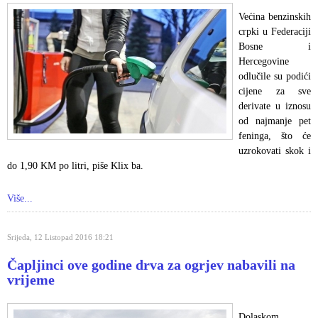
Većina benzinskih
crpki u Federaciji
Bosne i
Hercegovine
odlučile su podići
cijene za sve
derivate u iznosu
od najmanje pet
feninga, što će
uzrokovati skok i
do 1,90 KM po litri, piše Klix ba.
Više...
Srijeda, 12 Listopad 2016 18:21
Čapljinci ove godine drva za ogrjev nabavili na
vrijeme
Dolaskom