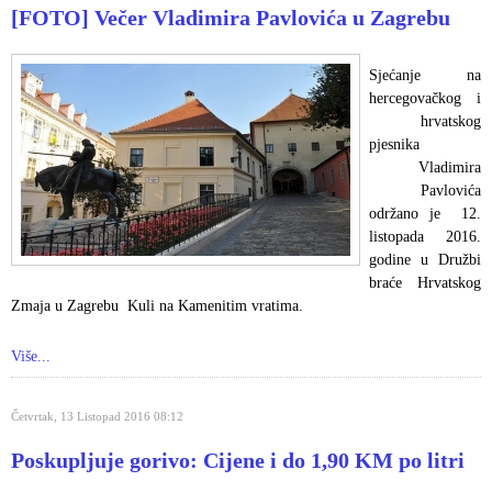
[FOTO] Večer Vladimira Pavlovića u Zagrebu
Sjećanje na
hercegovačkog i
hrvatskog
pjesnika
Vladimira
Pavlovića
održano je 12.
listopada 2016.
godine u Družbi
braće Hrvatskog
Zmaja u Zagrebu Kuli na Kamenitim vratima.
Više...
Četvrtak, 13 Listopad 2016 08:12
Poskupljuje gorivo: Cijene i do 1,90 KM po litri