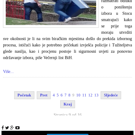
razmatrati odluku
o poništenju
izbora u Stocu
smatrajući kako
se prije toga
moraju utvrditi
sve okolnosti je li na svim biračkim mjestima došlo do prekida izbornog
procesa, ističući kako je potrebno pričekati izvješća policije i Tužiteljstva
glede nasilja, kao i procjenu postoje li sigurnosni uvjeti za ponovno
održavanje izbora, piše Večernji list BiH.
Više...
Početak
Pret
4
5
6
7
8
9
10
11
12
13
Sljedeće
Kraj
Stranica 9 od 16