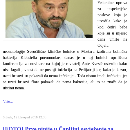
Federalne uprava
za inspekcijske
poslove koja je
utvrdila kako je
kod četiri bebe
koje su u mjesec
dana umrle na
Odjelu
neonatologije Sveučilišne kliničke bolnice u Mostaru izolirana bolnička
bakterija Klebsiella pneumoniae, danas je u toj bolnici upriličena
konferencija za novinare na kojoj je ravnatelj Ante Kvesić ustvrdio kako
nisu lagali javnost da ne postoji infekcija na Pedijatriji jer, kako je kazao,
uzeti brisovi su pokazali da nema infekcije.- Tada nismo imali infekciju jer
se uzeti brisovi flore pokazali da nema bakterije, ali to ne znače da je
uistinu nema.
Više...
Srijeda, 12 Listopad 2016 12:36
[FOTO] Prve pinije u Čapljini osvježenje za