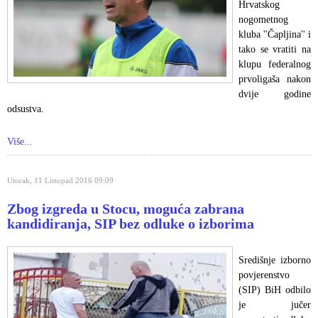
Hrvatskog
nogometnog
kluba ''Čapljina'' i
tako se vratiti na
klupu federalnog
prvoligaša nakon
dvije godine
odsustva.
Više...
Utorak, 11 Listopad 2016 09:09
Zbog izgreda u Stocu, moguća zabrana
kandidiranja, SIP bez odluke o izborima
Središnje izborno
povjerenstvo
(SIP) BiH odbilo
je jučer