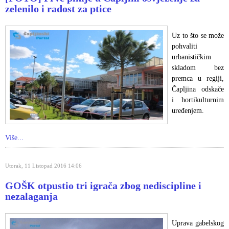
zelenilo i radost za ptice
Uz to što se može
pohvaliti
urbanističkim
skladom bez
premca u regiji,
Čapljina odskače
i hortikulturnim
uređenjem.
Više...
Utorak, 11 Listopad 2016 14:06
GOŠK otpustio tri igrača zbog nediscipline i
nezalaganja
Uprava gabelskog