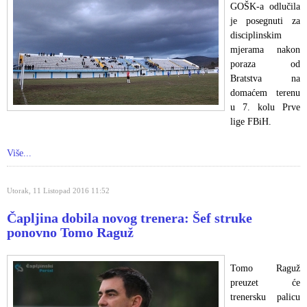
GOŠK-a odlučila
je posegnuti za
disciplinskim
mjerama nakon
poraza od
Bratstva na
domaćem terenu
u 7. kolu Prve
lige FBiH.
Više...
Utorak, 11 Listopad 2016 11:52
Čapljina dobila novog trenera: Šef struke
ponovno Tomo Raguž
Tomo Raguž
preuzet će
trenersku palicu