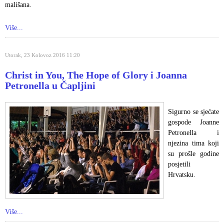
mališana.
Više...
Utorak, 23 Kolovoz 2016 11:20
Christ in You, The Hope of Glory i Joanna
Petronella u Čapljini
Sigurno se sjećate
gospode Joanne
Petronella i
njezina tima koji
su prošle godine
posjetili
Hrvatsku.
Više...