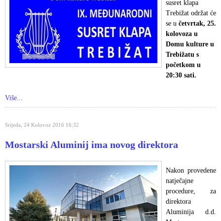
susret klapa
Trebižat održat će
se u
četvrtak, 25.
kolovoza u
Domu kulture u
Trebižatu s
početkom u
20:30 sati.
Više...
Srijeda, 24 Kolovoz 2016 16:32
Mostarski Aluminij ima novog direktora
Nakon provedene
natječajne
procedure, za
direktora
Aluminija d.d.