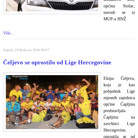
općina Stolac,
navodi se iz
MUP-a HNŽ.
Više...
Srijeda, 24 Kolovoz 2016 09:07
Čeljevo se oprostilo od Lige Hercegovine
Ekipa Čeljeva,
koja je kao
pobjednik Lige
mjesnih zajednica
općine Čapljina
predstavljala
Čapljinu na
završnici Lige
Hercegovine,
oprostila se od