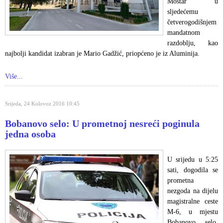
Mostar u
sljedećemu
četverogodišnjem
mandatnom
razdoblju, kao
najbolji kandidat izabran je Mario Gadžić, priopćeno je iz Aluminija.
Više...
Srijeda, 24 Kolovoz 2016 10:45
Bobanovo selo: U prometnoj nesreći poginula
jedna osoba
U srijedu u 5:25
sati, dogodila se
prometna
nezgoda na dijelu
magistralne ceste
M-6, u mjestu
Bobanovo selo,