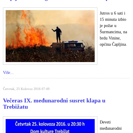
Jutros u 6 sati i
15 minuta izbio
je požar u
Šurmancima, na
brdu Vinine,
općina Čapljina.
Više...
Četvrtak, 25 Kolovoz 2016 07:49
Večeras IX. međunarodni susret klapa u
Trebižatu
Deveti
međunarodni