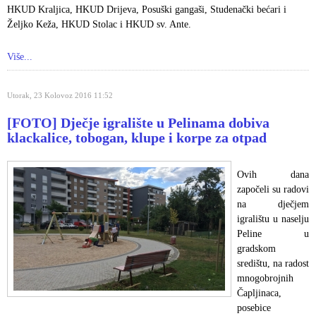
HKUD Kraljica, HKUD Drijeva, Posuški gangaši, Studenački bećari i
Željko Keža, HKUD Stolac i HKUD sv. Ante.
Više...
Utorak, 23 Kolovoz 2016 11:52
[FOTO] Dječje igralište u Pelinama dobiva
klackalice, tobogan, klupe i korpe za otpad
Ovih dana
započeli su radovi
na dječjem
igralištu u naselju
Peline u
gradskom
središtu, na radost
mnogobrojnih
Čapljinaca,
posebice