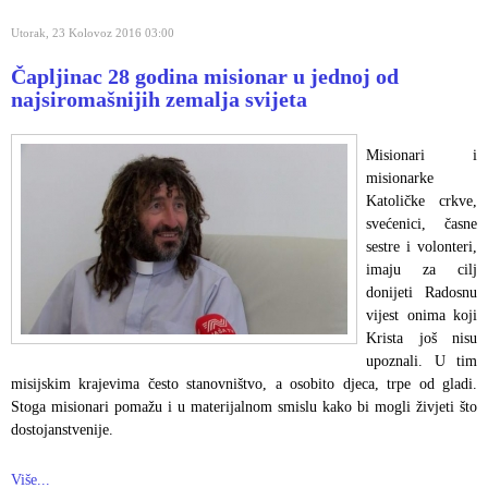
Utorak, 23 Kolovoz 2016 03:00
Čapljinac 28 godina misionar u jednoj od
najsiromašnijih zemalja svijeta
Misionari i
misionarke
Katoličke crkve,
svećenici, časne
sestre i volonteri,
imaju za cilj
donijeti Radosnu
vijest onima koji
Krista još nisu
upoznali. U tim
misijskim krajevima često stanovništvo, a osobito djeca, trpe od gladi.
Stoga misionari pomažu i u materijalnom smislu kako bi mogli živjeti što
dostojanstvenije.
Više...