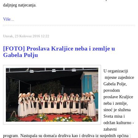
daljnjeg natjecanja.
Više...
Utorak, 23 Kolovoz 2016 12:22
[FOTO] Proslava Kraljice neba i zemlje u
Gabela Polju
U organizaciji
mjesne zajednice
Gabela Polje,
povodom
proslave Kraljice
neba i zemlje,
sinoć je služena
Sveta misa i
održan kulturno -
zabavni
program. Nastupala su domaća društva kao i društva iz susjednih općina :